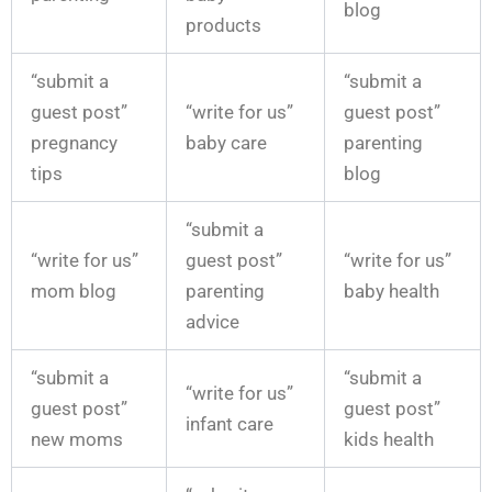
blog
products
“submit a
“submit a
guest post”
“write for us”
guest post”
pregnancy
baby care
parenting
tips
blog
“submit a
“write for us”
guest post”
“write for us”
mom blog
parenting
baby health
advice
“submit a
“submit a
“write for us”
guest post”
guest post”
infant care
new moms
kids health