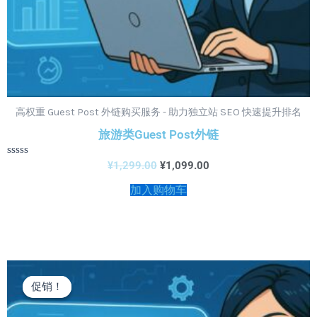
高权重 Guest Post 外链购买服务 - 助力独立站 SEO 快速提升排名
旅游类Guest Post外链
评
¥
1,299.00
¥
1,099.00
分
0
加入购物车
&sol;
5
原
当
价
前
促销！
促销！
为：
价
¥1,299.00。
格