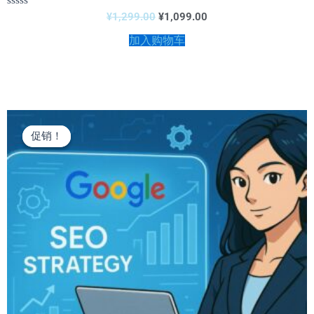
评
¥
1,299.00
¥
1,099.00
分
0
加入购物车
&sol;
5
原
当
价
前
促销！
促销！
为：
价
¥1,299.00。
格
为：
¥1,099.00。