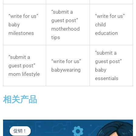
“submit a
“write for us”
“write for us”
guest post”
baby
child
motherhood
milestones
education
tips
“submit a
“submit a
“write for us”
guest post”
guest post”
babywearing
baby
mom lifestyle
essentials
相关产品
原
当
价
前
促销！
促销！
为：
价