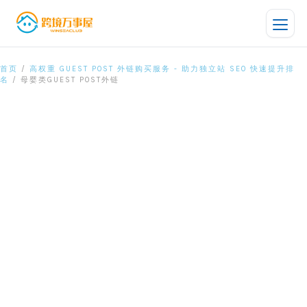
跳
至
内
容
母
首页
/
高权重 GUEST POST 外链购买服务 - 助力独立站 SEO 快速提升排
原
当
名
/ 母婴类GUEST POST外链
婴
价
前
类
为：
价
Guest
Post
¥1,299.00。
格
外
为：
链
数
¥1,099.00。
量