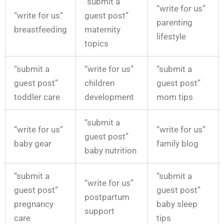
“submit a
“write for us”
“write for us”
guest post”
parenting
breastfeeding
maternity
lifestyle
topics
“submit a
“write for us”
“submit a
guest post”
children
guest post”
toddler care
development
mom tips
“submit a
“write for us”
“write for us”
guest post”
baby gear
family blog
baby nutrition
“submit a
“submit a
“write for us”
guest post”
guest post”
postpartum
pregnancy
baby sleep
support
care
tips