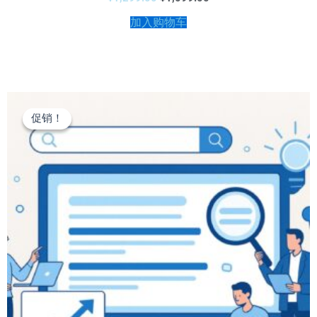
分
0
加入购物车
&sol;
5
原
当
价
前
促销！
促销！
为：
价
¥1,299.00。
格
为：
¥1,099.00。