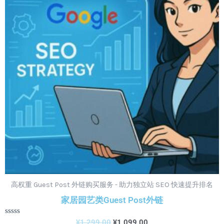
为：
¥1,099.00。
高权重 Guest Post 外链购买服务 - 助力独立站 SEO 快速提升排名
家居园艺类Guest Post外链
评
¥
1,299.00
¥
1,099.00