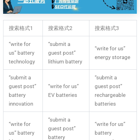
搜索格式1
搜索格式2
搜索格式3
“write for
“submit a
“write for us”
us” battery
guest post”
energy storage
technology
lithium battery
“submit a
“submit a
guest post”
“write for us”
guest post”
battery
EV batteries
rechargeable
innovation
batteries
“submit a
“write for
“write for us”
guest post”
us” battery
battery
battery