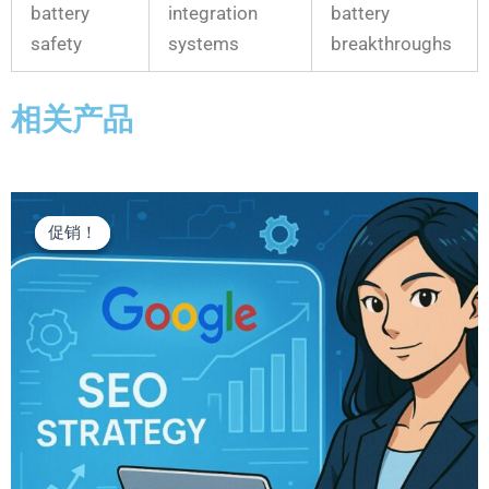
battery
integration
battery
safety
systems
breakthroughs
相关产品
原
当
价
前
促销！
促销！
为：
价
¥1,299.00。
格
为：
¥1,099.00。