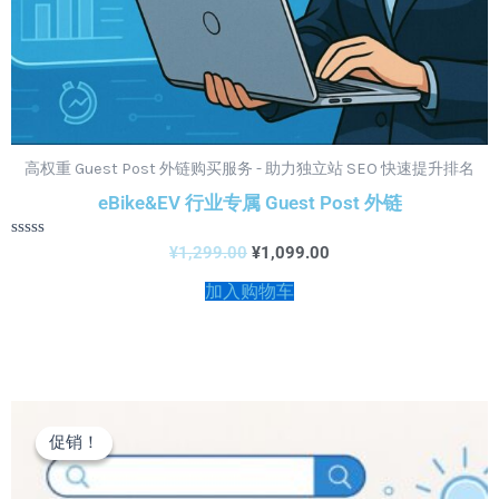
高权重 Guest Post 外链购买服务 - 助力独立站 SEO 快速提升排名
eBike&EV 行业专属 Guest Post 外链
评
¥
1,299.00
¥
1,099.00
分
0
加入购物车
&sol;
5
原
当
价
前
促销！
促销！
为：
价
¥1,299.00。
格
为：