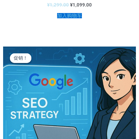
评
¥
1,299.00
¥
1,099.00
分
0
加入购物车
&sol;
5
原
当
价
前
促销！
促销！
为：
价
¥1,299.00。
格
为：
¥1,099.00。