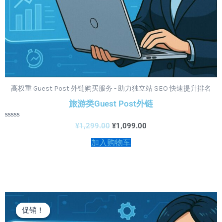
高权重 Guest Post 外链购买服务 - 助力独立站 SEO 快速提升排名
旅游类Guest Post外链
评
¥
1,299.00
¥
1,099.00
分
0
加入购物车
&sol;
5
原
当
价
前
促销！
促销！
为：
价