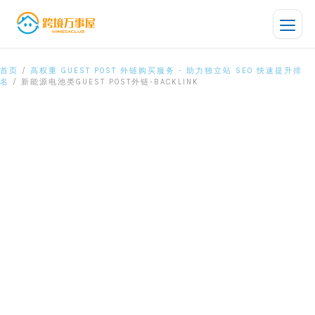
跳
至
内
容
新
首页
/
高权重 GUEST POST 外链购买服务 - 助力独立站 SEO 快速提升排
原
当
名
/ 新能源电池类GUEST POST外链-BACKLINK
能
价
前
源
为：
价
电
池
¥1,299.00。
格
类
为：
Guest
Post
¥1,099.00。
外
链-
Backlink
数
量