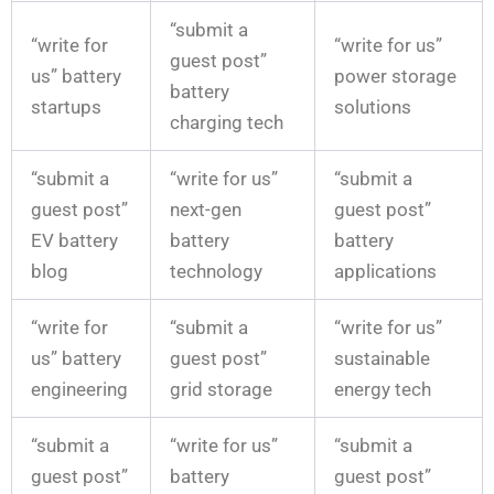
“submit a
“write for
“write for us”
guest post”
us” battery
power storage
battery
startups
solutions
charging tech
“submit a
“write for us”
“submit a
guest post”
next-gen
guest post”
EV battery
battery
battery
blog
technology
applications
“write for
“submit a
“write for us”
us” battery
guest post”
sustainable
engineering
grid storage
energy tech
“submit a
“write for us”
“submit a
guest post”
battery
guest post”