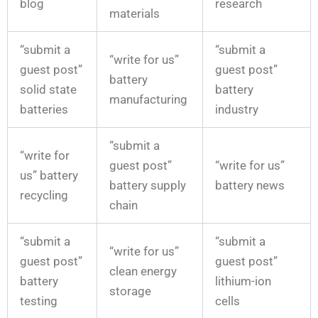
blog
research
materials
“submit a
“submit a
“write for us”
guest post”
guest post”
battery
solid state
battery
manufacturing
batteries
industry
“submit a
“write for
guest post”
“write for us”
us” battery
battery supply
battery news
recycling
chain
“submit a
“submit a
“write for us”
guest post”
guest post”
clean energy
battery
lithium-ion
storage
testing
cells