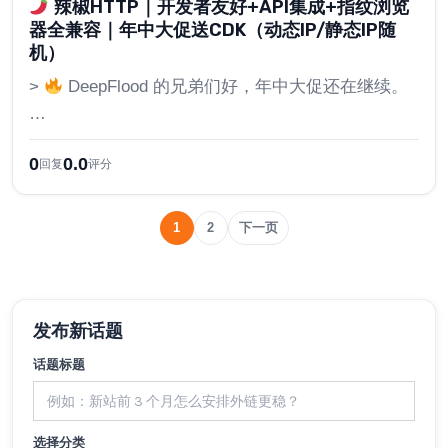
辣椒HTTP｜开发者友好+API集成+指纹浏览
器全兼容｜年中大促送CDK（动态IP/静态IP随
机）
>
DeepFlood 的兄弟们好，年中大促还在继续。
…
0
0.0
回复
评分
1
2
下一页
发布新话题
话题标题
选择分类