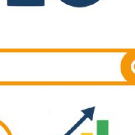
些
选
项