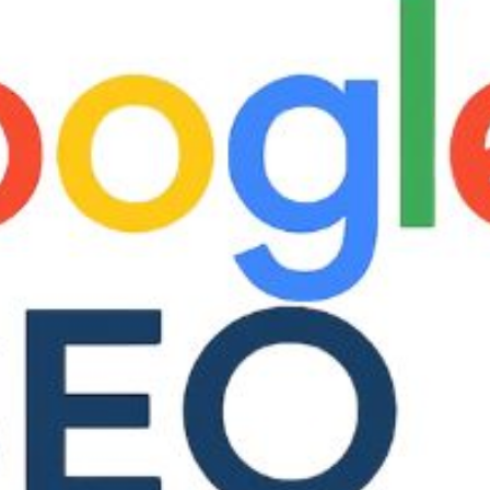
品
有
多
种
变
体。
可
在
产
品
页
面
上
选
择
这