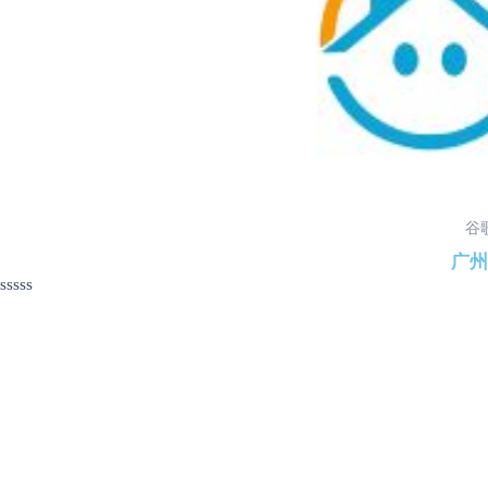
谷
广州
评
分
0
&sol;
5