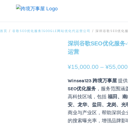
跳
至
内
容
深
首页
/
谷歌SEO优化服务|GOOGLE网站优化代运营公司
/ 深圳谷歌SEO优化
圳
谷
深圳谷歌SEO优化服务
歌
运营
SEO
优
化
¥
15,000.00
–
¥
55,000
服
务-
Winsea123 跨境万事屋
提供
专
SEO优化服务
，服务范围涵
业
外
高科技区域，包括
福田、南
贸
安、龙华、盐田、龙岗、光
网
站
商业与产业区，帮助深圳企
运
的搜索曝光率，增强品牌影
营