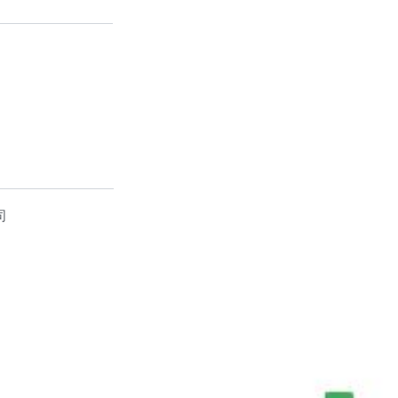
司
本
产