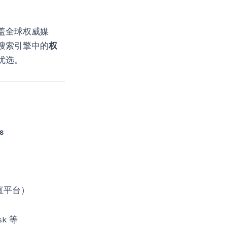
盖全球权威媒
搜索引擎中的
权
优选。
s
直平台）
sk 等