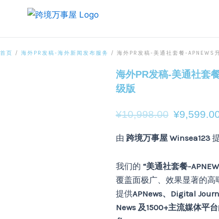
跳
至
内
容
海
首页
/
海外PR发稿-海外新闻发布服务
/ 海外PR发稿-美通社套餐-APNEWS
原
外
价
PR
海外PR发稿-美通社套餐
为：
发
级版
稿-
¥10,998.
美
通
¥
10,998.00
¥
9,599.0
社
套
由
跨境万事屋 Winsea123
提
餐-
APNEWS
升
我们的
“美通社套餐-APNE
级
覆盖面极广、效果显著的高
版
数
提供
APNews、Digital Jour
量
News 及1500+主流媒体平台