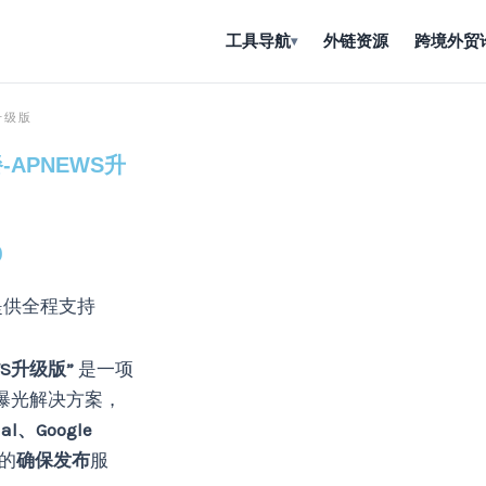
工具导航
外链资源
跨境外贸
▾
升级版
当
前
-APNEWS升
价
00。
格
为：
0
¥9,599.00。
供全程支持
WS升级版”
是一项
曝光解决方案，
nal、Google
的
确保发布
服