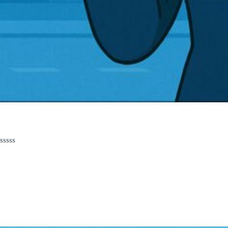
评
分
0
&sol;
5