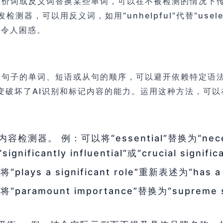
等价词或反义词替换某些单词，可以在不被检测的情况下传
而不触发检测器，可以用反义词，如用“unhelpful”代替“
或令人困惑。
子的单词、短语或从句的顺序，可以避开依赖特定语法模式或
y me”。这种改变破坏了AI识别和标记内容的能力。运用这种方
器。 例：可以将“essential”替换为“nece
nificantly influential”或“crucial sign
 a significant role”重新表述为“has a
unt importance”替换为“supreme signi